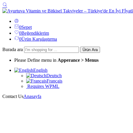
0
Sepet
0
Beğendiklerim
0
Ürün Karşılaştırma
Burada ara
Ürün Ara
Please Define menu in
Apperance > Menus
English
Deutsch
Français
Requires WPML
Contact Us
Anasayfa