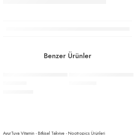
Benzer Ürünler
STOKTA YOK
STOKTA YOK
Coenzyme Q10 120Mg 90 Kapsül – Kirkman
Nutriissa Ecdysterone Anabolic Takviye 500
337,00
₺
1.177,00
₺
AyurTuva Vitamin - Bitkisel Takviye - Nootropics Ürünleri