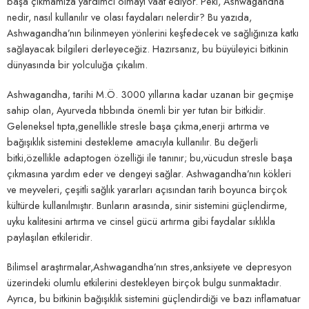
başa çıkmamıza yardımcı olmayı vaat ⁤ediyor. Peki, ‌Ashwagandha
nedir, nasıl kullanılır ⁤ve olası⁣ faydaları nelerdir?⁢ Bu⁤ yazıda,
‍Ashwagandha’nın bilinmeyen‌ yönlerini keşfedecek ve ‍sağlığınıza katkı
⁢sağlayacak bilgileri⁤ derleyeceğiz.⁣ Hazırsanız, bu büyüleyici bitkinin
dünyasında bir yolculuğa ‌çıkalım.
Ashwagandha, tarihi M.Ö. 3000​ yıllarına ‌kadar ‌uzanan bir ⁤geçmişe
sahip olan, ⁣Ayurveda tıbbında önemli bir ⁣yer tutan bir bitkidir.⁢
Geleneksel tıpta,genellikle stresle başa çıkma,enerji artırma​ ve
bağışıklık sistemini destekleme amacıyla kullanılır. Bu değerli​
bitki,özellikle ⁣adaptogen özelliği ile tanınır; bu,vücudun stresle ‍başa
çıkmasına yardım eder​ ve dengeyi sağlar.⁤ Ashwagandha’nın kökleri
ve meyveleri,‍ çeşitli‌ sağlık yararları açısından⁣ tarih boyunca birçok
⁣kültürde kullanılmıştır. Bunların ​arasında, ⁢sinir sistemini güçlendirme,
uyku‍ kalitesini ​artırma⁤ ve cinsel gücü artırma gibi faydalar⁢ sıklıkla
paylaşılan‌ etkileridir.
Bilimsel‌ araştırmalar,Ashwagandha’nın stres,anksiyete ve depresyon
üzerindeki⁤ olumlu etkilerini destekleyen birçok bulgu sunmaktadır.
Ayrıca, ‍bu‌ bitkinin bağışıklık ⁢sistemini güçlendirdiği ve ​bazı inflamatuar