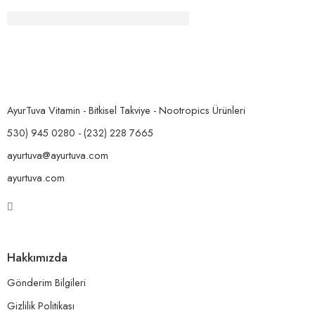
Ashwagandha, nedir, ne değildir?
AyurTuva Vitamin - Bitkisel Takviye - Nootropics Ürünleri
530) 945 0280 - (232) 228 7665
ayurtuva@ayurtuva.com
ayurtuva.com
Hakkımızda
Gönderim Bilgileri
Gizlilik Politikası