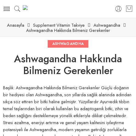
Anasayfa
Supplement Vitamin Takviye
Ashwagandha
Ashwagandha Hakkında Bilmeniz Gerekenler
gan Kapsül – Wing Naturals
300mg – Natural Elements
ASHWAGANDHA
Ashwagandha Hakkında
Bilmeniz Gerekenler
Başlık: Ashwagandha Hakkında Bilmeniz Gerekenler Güçlü doğanın
bir hediyesi olan Ashwagandha, son yıllarda sağlık alanında ‍adından
sıkça söz ettiren bir ‍bitki ⁤haline gelmiştir. Yüzyıllardır Ayurvedik⁢ tıbbın
temel ⁣taşlarından biri ⁤olarak kullanılan bu‍ adaptogenik bitki, ⁣zihin ve
beden sağlığını desteklemeye yönelik etkileriyle dikkat çekmektedir.
Stresi azaltma, enerjiyi artırma ve‌ genel‍ yaşam kalitesini iyileştirme
‌potansiyeli ile Ashwagandha, modern yaşamın​ getirdiği⁣ zorluklarla⁣