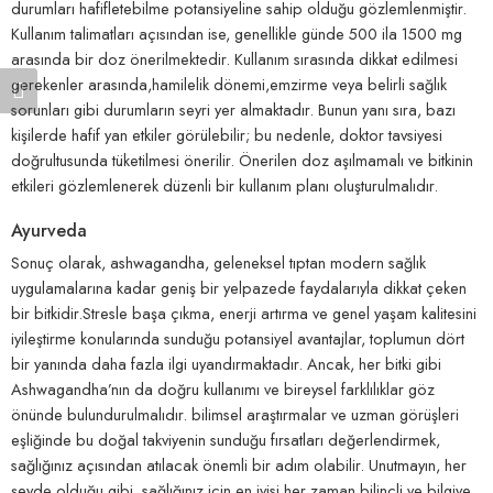
durumları⁣ hafifletebilme potansiyeline sahip ⁤olduğu‌ gözlemlenmiştir.
Kullanım ⁤talimatları açısından ise, genellikle günde 500 ‍ila 1500 mg
arasında bir doz önerilmektedir. Kullanım sırasında dikkat‌ edilmesi
gerekenler arasında,hamilelik dönemi,emzirme veya belirli sağlık
sorunları gibi‌ durumların⁢ seyri⁣ yer⁣ almaktadır. Bunun yanı sıra,⁢ bazı
kişilerde ⁣hafif yan⁤ etkiler ​görülebilir;​ bu ⁣nedenle, doktor tavsiyesi
doğrultusunda ⁤tüketilmesi önerilir. Önerilen doz aşılmamalı ⁢ve​ bitkinin
etkileri gözlemlenerek düzenli bir kullanım⁢ planı oluşturulmalıdır.
Ayurveda
Sonuç ⁤olarak, ashwagandha, geleneksel‍ tıptan ‍modern sağlık
uygulamalarına kadar geniş bir yelpazede faydalarıyla⁣ dikkat ⁤çeken
bir ​bitkidir.Stresle başa çıkma,⁤ enerji artırma ve genel⁢ yaşam kalitesini
‌iyileştirme konularında sunduğu potansiyel ⁣avantajlar, toplumun ⁣dört
bir yanında daha fazla ilgi uyandırmaktadır. Ancak, her bitki gibi⁤
Ashwagandha’nın da doğru ⁣kullanımı⁣ ve ‍bireysel farklılıklar göz ​
önünde⁣ bulundurulmalıdır. bilimsel araştırmalar ve uzman görüşleri
‍eşliğinde ‍bu doğal⁢ takviyenin sunduğu ‍fırsatları değerlendirmek,
sağlığınız⁤ açısından‌ atılacak ‌önemli bir​ adım⁤ olabilir. ⁤Unutmayın, her
şeyde⁤ olduğu ‌gibi, ⁣sağlığınız için‍ en iyisi her zaman bilinçli ⁣ve bilgiye