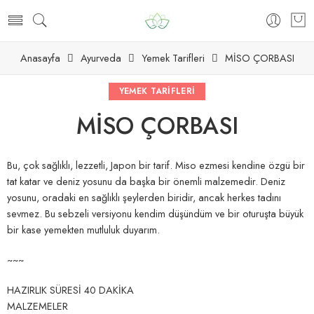
Anasayfa
Ayurveda
Yemek Tarifleri
MİSO ÇORBASI
gan Kapsül – Wing Naturals
300mg – Natural Elements
YEMEK TARIFLERI
MİSO ÇORBASI
Bu, çok sağlıklı, lezzetli, Japon bir tarif. Miso ezmesi kendine özgü bir
tat katar ve deniz yosunu da başka bir önemli malzemedir. Deniz
yosunu, oradaki en sağlıklı şeylerden biridir, ancak herkes tadını
sevmez. Bu sebzeli versiyonu kendim düşündüm ve bir oturuşta büyük
bir kase yemekten mutluluk duyarım.
~~~
HAZIRLIK SÜRESİ 40 DAKİKA
MALZEMELER