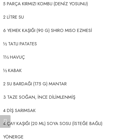
5 PARÇA KIRMIZI KOMBU (DENİZ YOSUNU)
2 LİTRE SU
6 YEMEK KAŞIĞI (90 G) SHIRO MISO EZMESİ
½ TATLI PATATES
1½ HAVUÇ
½ KABAK
2 SU BARDAĞI (175 G) MANTAR
3 TAZE SOĞAN, İNCE DİLİMLENMİŞ
4 DİŞ SARIMSAK
4 ÇAY KAŞIĞI (20 ML) SOYA SOSU (İSTEĞE BAĞLI)
YÖNERGE