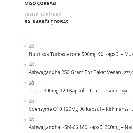
MİSO ÇORBASI
YEMEK TARIFLERI
BALKABAĞI ÇORBASI
Nutriissa Turkesterone 500mg 90 Kapsül – Mus
Ashwagandha 250 Gram Toz Paket Vegan
1.277,
Tudca 300mg 120 Kapsül – Tauroursodeoxychol
Coenzyme Q10 120Mg 90 Kapsül – Kirkman
337,
Ashwagandha KSM-66 180 Kapsül 300mg – Nat