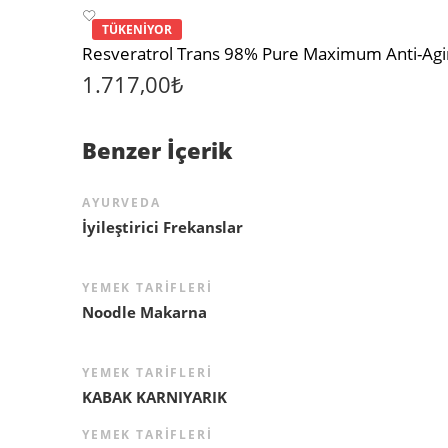
TÜKENİYOR
1.717,00
₺
Benzer İçerik
AYURVEDA
İyileştirici Frekanslar
YEMEK TARIFLERI
Noodle Makarna
YEMEK TARIFLERI
KABAK KARNIYARIK
YEMEK TARIFLERI