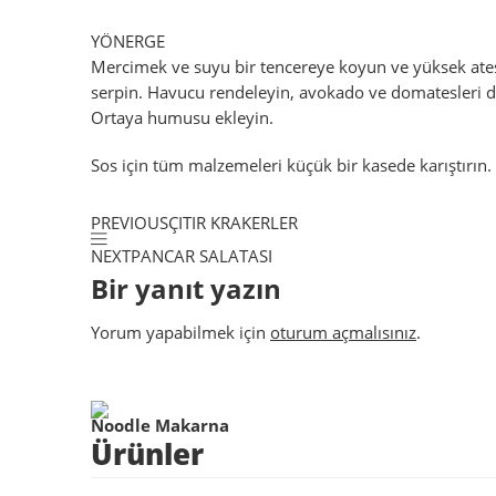
YÖNERGE
Mercimek ve suyu bir tencereye koyun ve yüksek ateş
serpin. Havucu rendeleyin, avokado ve domatesleri dilim
Ortaya humusu ekleyin.
Sos için tüm malzemeleri küçük bir kasede karıştırın. İ
PREVIOUS
ÇITIR KRAKERLER
NEXT
PANCAR SALATASI
Bir yanıt yazın
Yorum yapabilmek için
oturum açmalısınız
.
Noodle Makarna
Ürünler