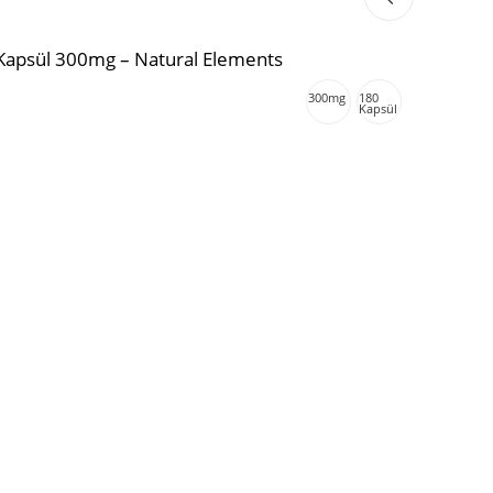
apsül 300mg – Natural Elements
300mg
180
Kapsül