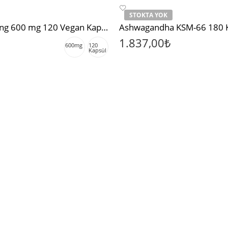
STOKTA YOK
Resveratrol Trans 98% Pure Maximum Anti-Aging 600 mg 120 Vegan Kapsül – Wing Naturals
Ashwagandha KSM-66 180 K
1.837,00
₺
600mg
120
Kapsül