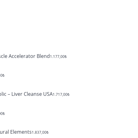
cle Accelerator Blend
1.177,00
₺
00
₺
ic – Liver Cleanse USA
1.717,00
₺
00
₺
ural Elements
1.837,00
₺