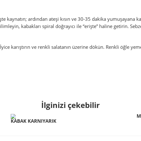
te kaynatın; ardından ateşi kısın ve 30-35 dakika yumuşayana kad
leyin, kabakları spiral doğrayıcı ile “erişte” haline getirin. Sebze
yice karıştırın ve renkli salatanın üzerine dökün. Renkli öğle yeme
İlginizi çekebilir
M
KABAK KARNIYARIK