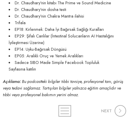
Dr. Chaudhary’nin kitabı
The Prime
ve
Sound Medicine
Dr. Chaudhary’nin dosha testi
Dr. Chaudhary’nin Chakra Mantra ilahisi
Trifala
EP18: Kirlenmek: Daha İyi Bağırsak Sağlığı Kuralları
EP29: Şifalı Canlılar (İntestinal Solucanların AI Hastalığını
İyileştirmesi Üzerine)
EP14: Uyku-Bağırsak Döngüsü
EP05: Aralıklı Oruç ve Yemek Aralıkları
Sadece
SIBO Made Simple Facebook Topluluk
Sayfasına
katılın
Açıklama:
Bu podcastteki bilgiler tıbbi tavsiye, profesyonel tanı, görüş
veya tedavi sağlamaz. Tartışılan bilgiler yalnızca eğitim amaçlıdır ve
tıbbi veya profesyonel bakımın yerini almaz.
NEXT