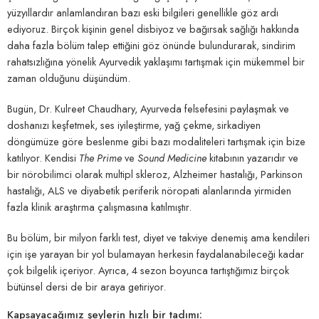
yüzyıllardır anlamlandıran bazı eski bilgileri genellikle göz ardı
ediyoruz. Birçok kişinin genel disbiyoz ve bağırsak sağlığı hakkında
daha fazla bölüm talep ettiğini göz önünde bulundurarak, sindirim
rahatsızlığına yönelik Ayurvedik yaklaşımı tartışmak için mükemmel bir
zaman olduğunu düşündüm.
Bugün, Dr. Kulreet Chaudhary, Ayurveda felsefesini paylaşmak ve
doshanızı keşfetmek, ses iyileştirme, yağ çekme, sirkadiyen
döngümüze göre beslenme gibi bazı modaliteleri tartışmak için bize
katılıyor. Kendisi
The Prime
ve
Sound Medicine
kitabının yazarıdır ve
bir nörobilimci olarak multipl skleroz, Alzheimer hastalığı, Parkinson
hastalığı, ALS ve diyabetik periferik nöropati alanlarında yirmiden
fazla klinik araştırma çalışmasına katılmıştır.
Bu bölüm, bir milyon farklı test, diyet ve takviye denemiş ama kendileri
için işe yarayan bir yol bulamayan herkesin faydalanabileceği kadar
çok bilgelik içeriyor. Ayrıca, 4 sezon boyunca tartıştığımız birçok
bütünsel dersi de bir araya getiriyor.
Kapsayacağımız şeylerin hızlı bir tadımı: