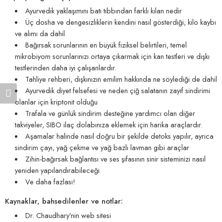
Ayurvedik yaklaşımını batı tıbbından farklı kılan nedir
Üç dosha ve dengesizliklerin kendini nasıl gösterdiği, kilo kaybı
ve alımı da dahil
Bağırsak sorunlarının en büyük fiziksel belirtileri, temel
mikrobiyom sorunlarınızı ortaya çıkarmak için kan testleri ve dışkı
testlerinden daha iyi çalışanlardır.
Tahliye rehberi, dışkınızın emilim hakkında ne söylediği de dahil
Ayurvedik diyet felsefesi ve neden çiğ salatanın zayıf sindirimi
olanlar için kriptonit olduğu
Trafala ve günlük sindirim desteğine yardımcı olan diğer
takviyeler, SIBO ilaç dolabınıza eklemek için harika araçlardır.
Aşamalar halinde nasıl doğru bir şekilde detoks yapılır, ayrıca
sindirim çayı, yağ çekme ve yağ bazlı lavman gibi araçlar
Zihin-bağırsak bağlantısı ve ses şifasının sinir sisteminizi nasıl
yeniden yapılandırabileceği
Ve daha fazlası!
Kaynaklar, bahsedilenler ve notlar:
Dr. Chaudhary’nin web sitesi